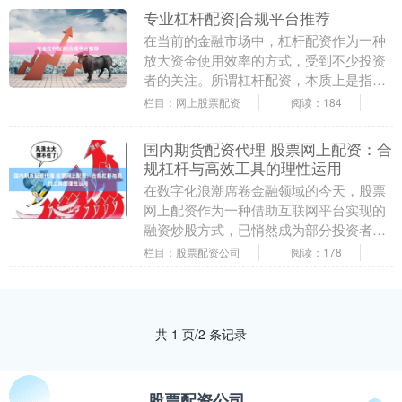
专业杠杆配资|合规平台推荐
在当前的金融市场中，杠杆配资作为一种
放大资金使用效率的方式，受到不少投资
者的关注。所谓杠杆配资，本质上是指投
资者通过向配资平台缴纳一定比例的保证
栏目：网上股票配资
阅读：184
金，平台按约定比....
国内期货配资代理 股票网上配资：合
规杠杆与高效工具的理性运用
在数字化浪潮席卷金融领域的今天，股票
网上配资作为一种借助互联网平台实现的
融资炒股方式，已悄然成为部分投资者试
图放大收益的工具。它以其便捷的申请流
栏目：股票配资公司
阅读：178
程、灵活的资金配....
共 1 页/2 条记录
股票配资公司