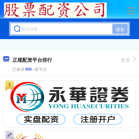
搜索
正规配资平台排行
更多
已收录
999
+家平台