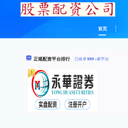
首页
正规配资平台排行
已收录
999
+家平台