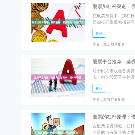
股票加杠杆渠道：
在股票投资中，加杠杆
票加杠杆渠道包括券商
券商
作者：线上股票配资
股票平台推荐：选券
对于刚入市或准备换券
实，挑选股票平台并没有
券商
作者：杠杆炒股配资
股票的杠杆原理：
在股票投资领域，杠杆
少量的自有资金撬动更