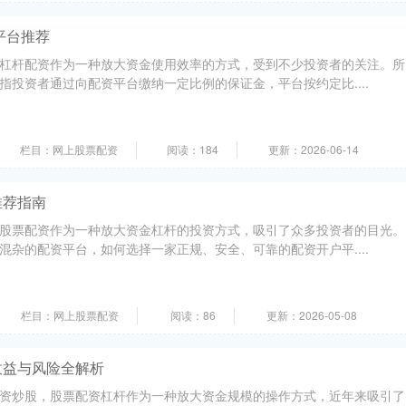
平台推荐
杠杆配资作为一种放大资金使用效率的方式，受到不少投资者的关注。所
指投资者通过向配资平台缴纳一定比例的保证金，平台按约定比....
栏目：网上股票配资
阅读：184
更新：2026-06-14
推荐指南
股票配资作为一种放大资金杠杆的投资方式，吸引了众多投资者的目光。
混杂的配资平台，如何选择一家正规、安全、可靠的配资开户平....
栏目：网上股票配资
阅读：86
更新：2026-05-08
收益与风险全解析
资炒股，股票配资杠杆作为一种放大资金规模的操作方式，近年来吸引了