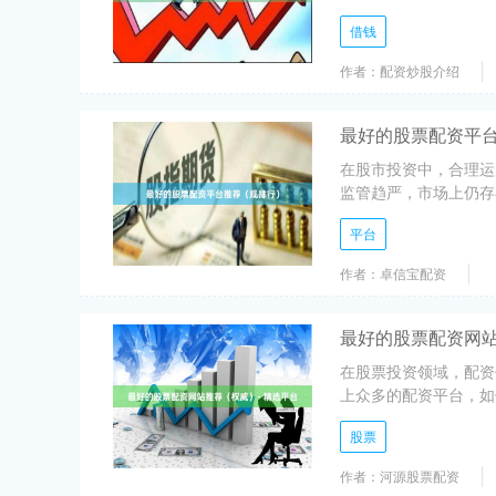
借钱
作者：配资炒股介绍
最好的股票配资平
在股市投资中，合理运
监管趋严，市场上仍存
平台
作者：卓信宝配资
最好的股票配资网站
在股票投资领域，配资
上众多的配资平台，如
股票
作者：河源股票配资