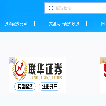
股票配资公司
实盘网上配资炒股
网