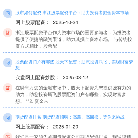
股市如何配资 浙江股票配资平台：助力投资者掘金资本市场
网上股票配资
：
2025-10-24
浙江股票配资平台作为资本市场的重要参与者，为投资者
提供了便捷的融资渠道，助力其掘金资本市场。 与传统投
资方式相比，股票配
股票配资门户有哪些 股天下配资：助您投资腾飞，实现财富梦
想
实盘网上配资炒股
：
2025-03-12
在瞬息万变的金融市场中，股天下配资为您提供强有力的
助力，助您投资腾飞股票配资门户有哪些，实现财富梦
想。 **2. 资金来
期货配资排名 期货配资招聘：高薪、高回报，等你来挑战
网上股票配资
：
2025-01-20
我们是一家领先的期货配资公司期货配资排名，现诚聘精