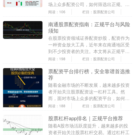
场上众多配资公司，如何筛选出正规、安
全的平台，是每位投资者必须掌握的技
阅读：106
栏目：股票配资公司
能。本文将为您提供....
南通股票配资指南：正规平台与风险
须知
在股票投资领域证券配资炒股，配资作为
一种资金放大工具，近年来在南通地区受
到不少投资者的关注。本文将从正规平台
选择、操作流程及风险防控三个维度，为
阅读：198
栏目：股票配资公司
南通投资者提供一....
票配资平台排行榜，安全靠谱首选推
荐
随着金融市场的不断发展，越来越多投资
者开始关注股票配资这一杠杆工具。然
而，面对市场上众多的配资平台，如何选
择一家安全、靠谱的平台成为投资者最关
阅读：188
栏目：股票配资公司
心的问题。本文将为....
股票杠杆app排名｜正规平台推荐
随着A股市场活跃度提升，越来越多的投
资者开始关注股票杠杆交易。通过杠杆工