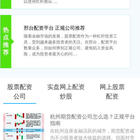
以使用杠杆效应....
邢台配资平台 正规公司推荐
热
点
随着金融市场的发展，股票配资作为一种杠杆投资工
具，受到越来越多投资者的关注。在邢台，配资平台
推
数量众多，但如何辨别正规公司、避免陷入资金风
荐
险，成为投资者最关心的问....
股票配资
实盘网上配资
网上股票
公司
炒股
配资
杭州期货配资公司怎么选？正规平台
指南
在杭州这座金融活跃的城市，期货配资成
为不少投资者放大收益的选择。但面对市