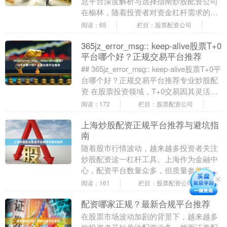
息平台深度解析与选择指南炒股配资公司
在榆林，随着投资者对资金杠杆需求的增
长，股票配资服务逐渐进入大众视野。面
阅读：65
栏目：股票配资公司
对市场上众....
365jz_error_msg:: keep-alive股票T+0
平台哪个好？正规交易平台推荐
## 365jz_error_msg:: keep-alive股票T+0平
台哪个好？正规交易平台推荐专业炒股配
资 在股票投资领域，T+0交易因其灵活性
和快速周转....
阅读：172
栏目：股票配资公司
上海炒股配资正规平台推荐与避坑指
南
随着股市行情波动，越来越多投资者关注
炒股配资这一杠杆工具。上海作为金融中
心，配资平台数量众多，但质量参差不
齐。本文将帮助您识别正规平台，避开常
阅读：161
栏目：股票配资公司
见陷阱。 ## 正....
配资哪家正规？最新合规平台推荐
在股票市场波动加剧的背景下，越来越多