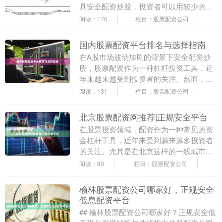
具安全配资炒股，投资者可以用较少的本
金撬动更大的资金量，从而放大收益。但
阅读：170
栏目：股票配资公司
市场上杠杆平台鱼....
国内股票配资平台排名与选择指南
在A股市场波动加剧的背景下安全配资炒
股，股票配资作为一种杠杆投资工具，近
年来越来越受到投资者的关注。然而，面
对市场上数量众多的配资平台，如何甄别
阅读：131
栏目：股票配资公司
正规平台、规避潜....
北京股票配资网推荐|正规安全平台
在股票投资领域，配资作为一种常见的资
金杠杆工具，近年来受到越来越多投资者
的关注。尤其是在北京这样的一线城市，
投资者对配资平台的安全性、正规性要求
阅读：80
栏目：股票配资公司
更高。那么，如何....
榆林股票配资公司哪家好，正规安全
低息配资平台
## 榆林股票配资公司哪家好？正规安全低