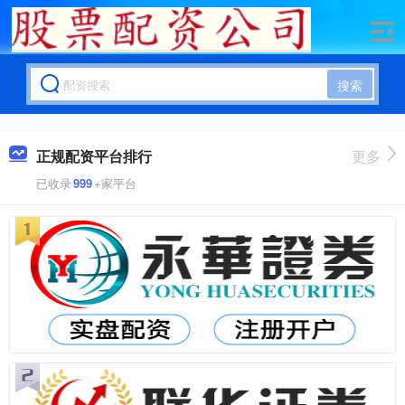
搜索
正规配资平台排行
更多
已收录
999
+家平台