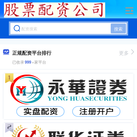
搜索
正规配资平台排行
更多
已收录
999
+家平台