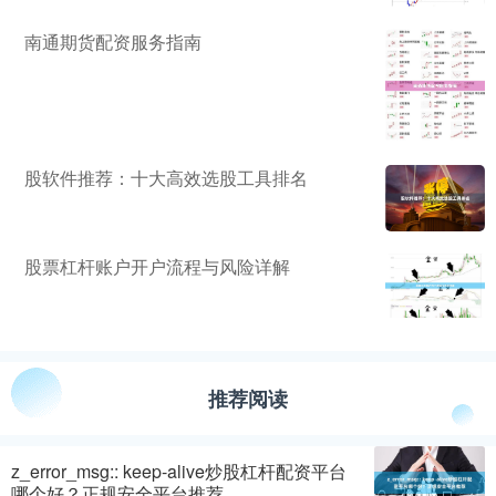
南通期货配资服务指南
股软件推荐：十大高效选股工具排名
股票杠杆账户开户流程与风险详解
推荐阅读
z_error_msg:: keep-alive炒股杠杆配资平台
哪个好？正规安全平台推荐