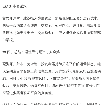
### 3. 小额试水
首次开户时，建议投入少量资金（如最低起配金额）进行试水。
观察平台的出入金速度、交易执行效率以及用户评价。若出现异
常情况（如无法出金、交易延迟），应立即停止操作并向监管部
门举报。
## 四、总结：理性看待配资，安全第一
配资开户并非一劳永逸，投资者需持续关注平台的运营状态。建
议定期查看平台的工商信息变更、用户投诉记录以及行业监管动
态。同时，牢记“投资有风险，入市需谨慎”，配资放大的不仅是
收益，更是风险。选择平台时，切勿轻信“稳赚不赔”的宣传，而
应通过多渠道验证平台的真实性。
通过本文的指南，希望您能掌握筛选配资平台的方法，找到适合