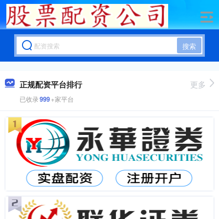
搜索
正规配资平台排行
更多
已收录
999
+家平台