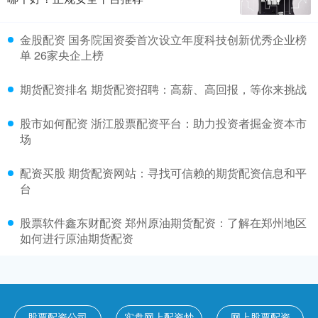
金股配资 国务院国资委首次设立年度科技创新优秀企业榜
单 26家央企上榜
期货配资排名 期货配资招聘：高薪、高回报，等你来挑战
股市如何配资 浙江股票配资平台：助力投资者掘金资本市
场
配资买股 期货配资网站：寻找可信赖的期货配资信息和平
台
股票软件鑫东财配资 郑州原油期货配资：了解在郑州地区
如何进行原油期货配资
股票配资公司
实盘网上配资炒
网上股票配资