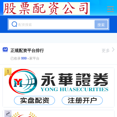
搜索
正规配资平台排行
更多
已收录
999
+家平台