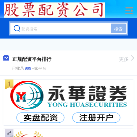
搜索
正规配资平台排行
更多
已收录
999
+家平台