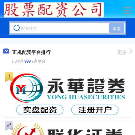
搜索
正规配资平台排行
更多
已收录
999
+家平台