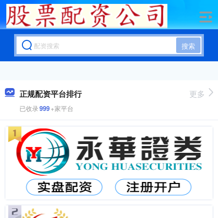
搜索
正规配资平台排行
更多
已收录
999
+家平台