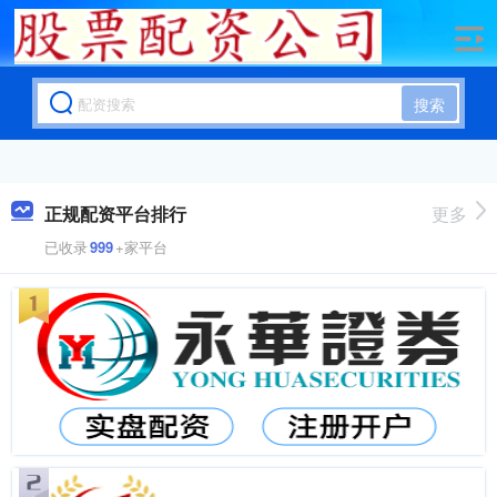
搜索
正规配资平台排行
更多
已收录
999
+家平台