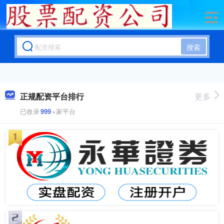
搜索
正规配资平台排行
更多
已收录
999
+家平台