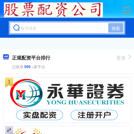
搜索
正规配资平台排行
更多
已收录
999
+家平台