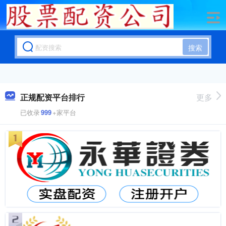
搜索
正规配资平台排行
更多
已收录
999
+家平台