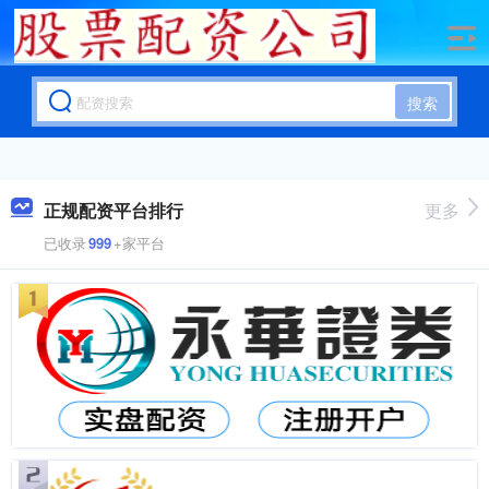
搜索
正规配资平台排行
更多
已收录
999
+家平台