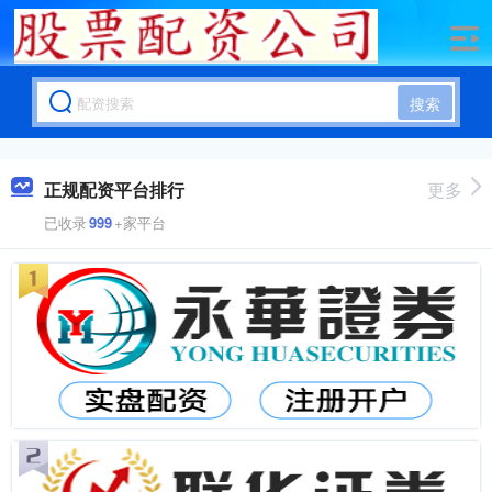
搜索
正规配资平台排行
更多
已收录
999
+家平台