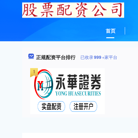
首页
正规配资平台排行
已收录
999
+家平台