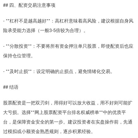
## 四、配资交易注意事项
- **杠杆不是越高越好**：高杠杆意味着高风险，建议根据自身风
险承受能力选择（一般3-5倍较为合理）。
- **分散投资**：不要将所有资金押注单只股票，即使配资后也应
保持仓位管理。
- **及时止损**：设定明确的止损点，避免情绪化交易。
## 结语
股票配资是一把双刃剑，用得好可以放大收益，用不好则可能扩
大亏损。选择**网上股票配资平台排名权威榜单**中的优质平
台，是保障资金安全的第一步。建议投资者在实盘操作前，先通
过模拟或小额资金熟悉规则，逐步积累经验。