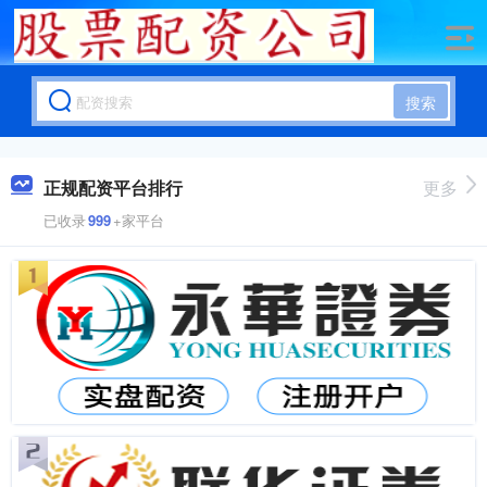
搜索
正规配资平台排行
更多
已收录
999
+家平台