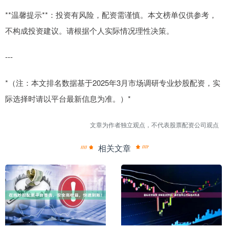
**温馨提示**：投资有风险，配资需谨慎。本文榜单仅供参考，
不构成投资建议。请根据个人实际情况理性决策。
---
*（注：本文排名数据基于2025年3月市场调研专业炒股配资，实
际选择时请以平台最新信息为准。）*
文章为作者独立观点，不代表股票配资公司观点
相关文章