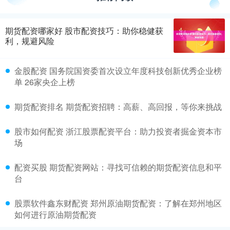
期货配资哪家好 股市配资技巧：助你稳健获
利，规避风险
金股配资 国务院国资委首次设立年度科技创新优秀企业榜
单 26家央企上榜
期货配资排名 期货配资招聘：高薪、高回报，等你来挑战
股市如何配资 浙江股票配资平台：助力投资者掘金资本市
场
配资买股 期货配资网站：寻找可信赖的期货配资信息和平
台
股票软件鑫东财配资 郑州原油期货配资：了解在郑州地区
如何进行原油期货配资