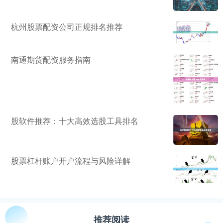
杭州股票配资公司正规排名推荐
南通期货配资服务指南
股软件推荐：十大高效选股工具排名
股票杠杆账户开户流程与风险详解
推荐阅读