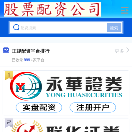
搜索
正规配资平台排行
更多
已收录
999
+家平台