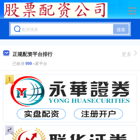
搜索
正规配资平台排行
更多
已收录
999
+家平台