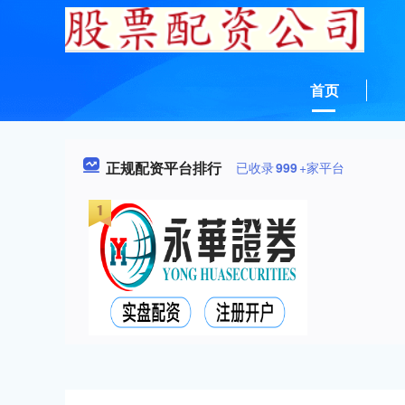
首页
正规配资平台排行
已收录
999
+家平台