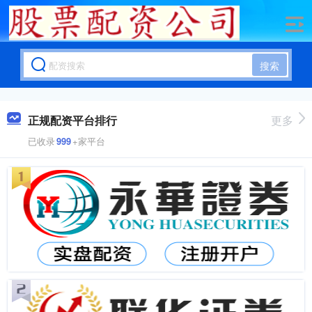
搜索
正规配资平台排行
更多
已收录
999
+家平台