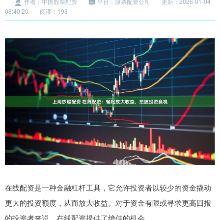
作者：中国股票配资
平台：股票配资公司
更新：2026-01-04
08:40:20
阅读：193
在线配资是一种金融杠杆工具，它允许投资者以较少的资金撬动
更大的投资额度，从而放大收益。对于资金有限或寻求更高回报
的投资者来说，在线配资提供了绝佳的机会。