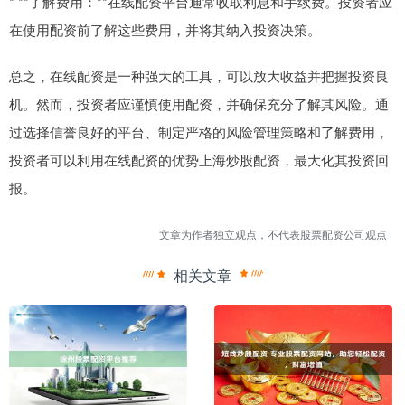
* **了解费用：**在线配资平台通常收取利息和手续费。投资者应
在使用配资前了解这些费用，并将其纳入投资决策。
总之，在线配资是一种强大的工具，可以放大收益并把握投资良
机。然而，投资者应谨慎使用配资，并确保充分了解其风险。通
过选择信誉良好的平台、制定严格的风险管理策略和了解费用，
投资者可以利用在线配资的优势上海炒股配资，最大化其投资回
报。
文章为作者独立观点，不代表股票配资公司观点
相关文章