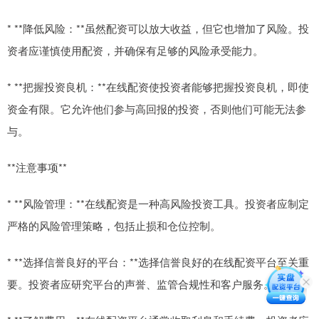
* **降低风险：**虽然配资可以放大收益，但它也增加了风险。投
资者应谨慎使用配资，并确保有足够的风险承受能力。
* **把握投资良机：**在线配资使投资者能够把握投资良机，即使
资金有限。它允许他们参与高回报的投资，否则他们可能无法参
与。
**注意事项**
* **风险管理：**在线配资是一种高风险投资工具。投资者应制定
严格的风险管理策略，包括止损和仓位控制。
* **选择信誉良好的平台：**选择信誉良好的在线配资平台至关重
要。投资者应研究平台的声誉、监管合规性和客户服务。