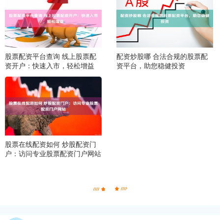
股票配资平台查询 线上股票配
配资炒股哪 合法合规的股票配
资开户：快速入市，轻松增益
资平台，助您稳健投资
股票在线配资如何 炒股配资门
户：访问专业股票配资门户网站