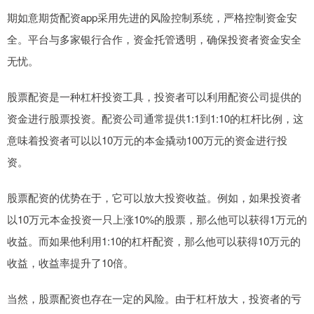
期如意期货配资app采用先进的风险控制系统，严格控制资金安
全。平台与多家银行合作，资金托管透明，确保投资者资金安全
无忧。
股票配资是一种杠杆投资工具，投资者可以利用配资公司提供的
资金进行股票投资。配资公司通常提供1:1到1:10的杠杆比例，这
意味着投资者可以以10万元的本金撬动100万元的资金进行投
资。
股票配资的优势在于，它可以放大投资收益。例如，如果投资者
以10万元本金投资一只上涨10%的股票，那么他可以获得1万元的
收益。而如果他利用1:10的杠杆配资，那么他可以获得10万元的
收益，收益率提升了10倍。
当然，股票配资也存在一定的风险。由于杠杆放大，投资者的亏