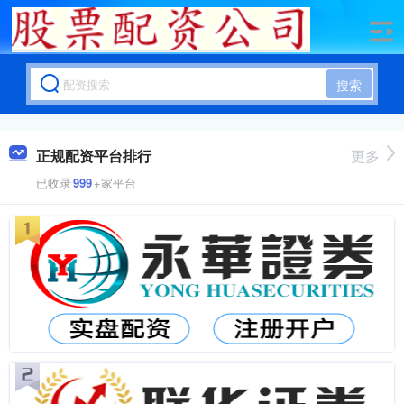
搜索
正规配资平台排行
更多
已收录
999
+家平台