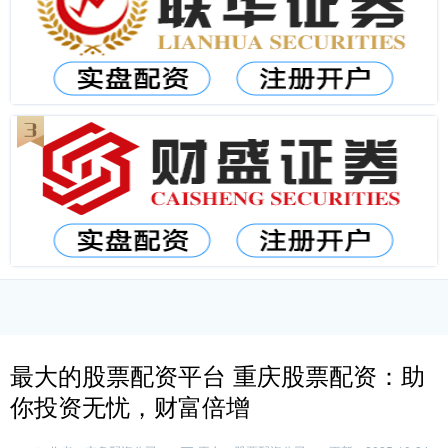
最大的股票配资平台 重庆股票配资：助
你投资无忧，财富倍增