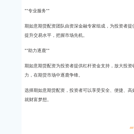
**专业服务**
期如意期货配资团队由资深金融专家组成，为投资者提
提升交易水平，把握市场先机。
**助力逐鹿**
期如意期货配资为投资者提供杠杆资金支持，放大投资
力，在期货市场中逐鹿争锋。
选择期如意期货配资，投资者可以享受安全、便捷、高
就财富梦想。