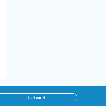
网上股票配资