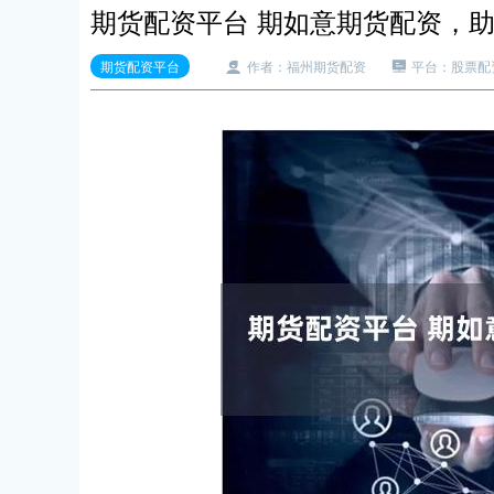
期货配资平台 期如意期货配资，
期货配资平台
作者：福州期货配资
平台：股票配