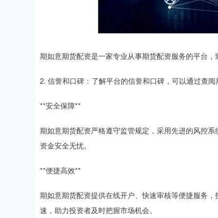
期如意期货配资是一家专业从事期货配资服务的平台，
2. 信誉和口碑：了解平台的信誉和口碑，可以通过查
**安全保障**
期如意期货配资严格遵守监管规定，采用先进的风控系
资金安全无忧。
**便捷高效**
期如意期货配资提供在线开户、快速审核等便捷服务，
速，助力投资者及时把握市场机会。