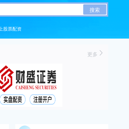
搜索
上股票配资
更多