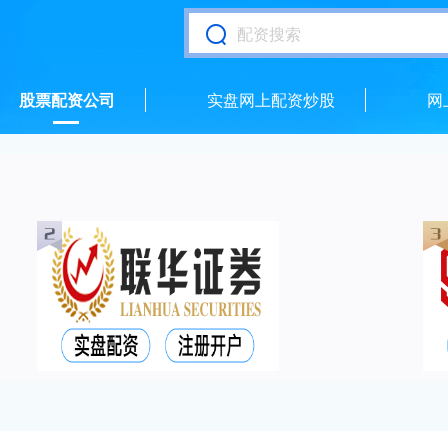
股票配资公司
实盘网上配资炒股
网