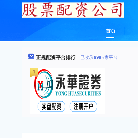
首页
正规配资平台排行
已收录
999
+家平台