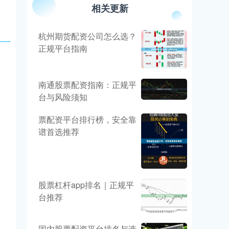
相关更新
杭州期货配资公司怎么选？
正规平台指南
南通股票配资指南：正规平
台与风险须知
票配资平台排行榜，安全靠
谱首选推荐
股票杠杆app排名｜正规平
台推荐
国内股票配资平台排名与选