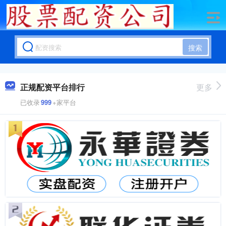
搜索
正规配资平台排行
更多
已收录
999
+家平台