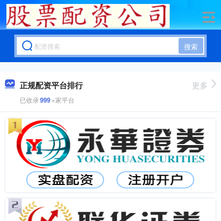
搜索
正规配资平台排行
更多
已收录
999
+家平台