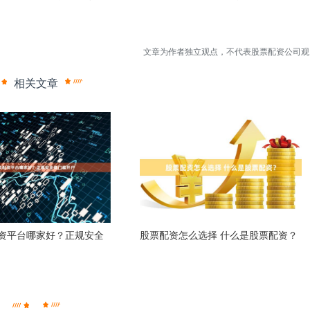
文章为作者独立观点，不代表股票配资公司观
相关文章
资平台哪家好？正规安全
股票配资怎么选择 什么是股票配资？