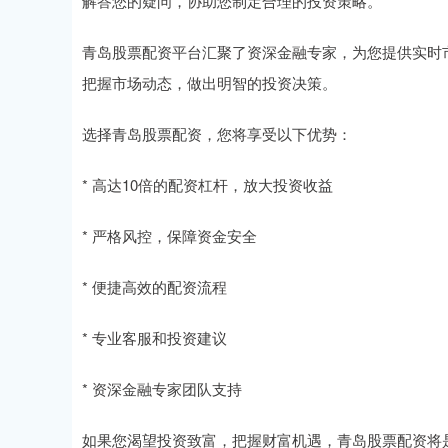
解答您的疑问，协助您制定合理的投资策略。
青岛股票配资平台汇聚了资深金融专家，为您提供实时
把握市场动态，做出明智的投资决策。
选择青岛股票配资，您将享受以下优势：
* 高达10倍的配资杠杆，放大投资收益
* 严格风控，保障资金安全
* 便捷高效的配资流程
* 专业客服和投资建议
* 资深金融专家团队支持
如果您渴望投资致富，把握财富机遇，青岛股票配资将