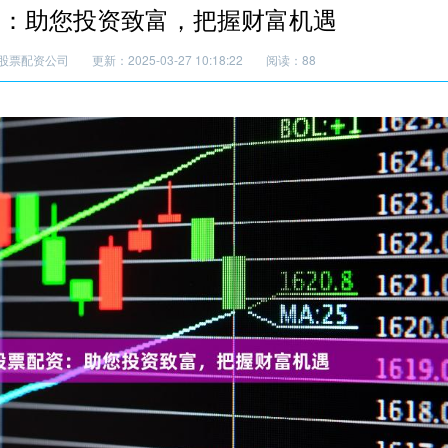
资：助您投资致富，把握财富机遇
股票配资公司
更新：2025-03-27 10:18:22
阅读：88