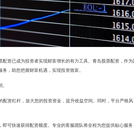
票配资已成为投资者实现财富增长的有力工具。青岛股票配资，作为
服务，助您把握财富机遇，实现投资致富。
明。
倍的配资杠杆，放大您的投资资金，提升收益空间。同时，平台严格风
，即可快速获得配资额度。专业的客服团队将全程为您提供贴心服务