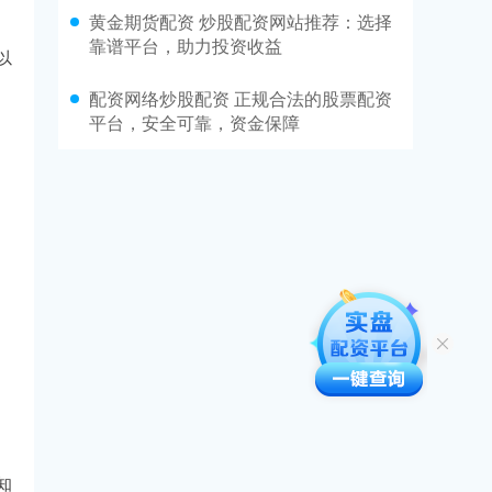
黄金期货配资 炒股配资网站推荐：选择
靠谱平台，助力投资收益
以
配资网络炒股配资 正规合法的股票配资
平台，安全可靠，资金保障
知