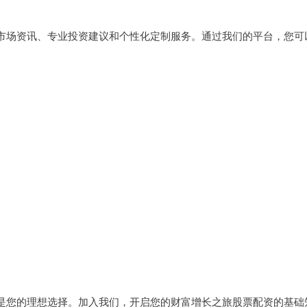
市场资讯、专业投资建议和个性化定制服务。通过我们的平台，您可
是您的理想选择。加入我们，开启您的财富增长之旅股票配资的基础