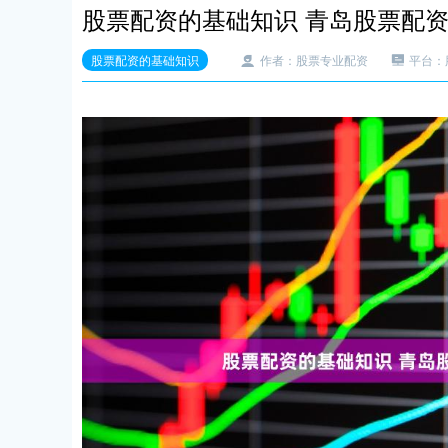
股票配资的基础知识 青岛股票配
股票配资的基础知识
作者：股票专业配资
平台：