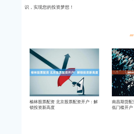
识，实现您的投资梦想！
榆林股票配资 北京股票配资开户：解
南昌期货配
锁投资新高度
低门槛开户