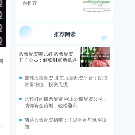
台推荐
推荐阅读
股票配资哪儿好 股票配资
开户会员：解锁财富新机遇
国
邯郸股票配资 北京股票配资平台：助您
财富增值，投资无忧
比较好的股票配资 网上炒股配资公司：
助你资金倍增，轻松盈利
南通股票配资指南：正规平台与风险须
，
知