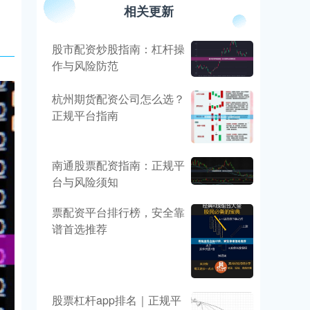
相关更新
股市配资炒股指南：杠杆操
作与风险防范
杭州期货配资公司怎么选？
正规平台指南
南通股票配资指南：正规平
台与风险须知
票配资平台排行榜，安全靠
谱首选推荐
股票杠杆app排名｜正规平